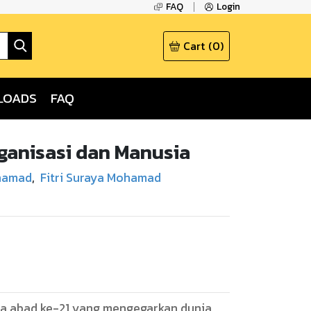
FAQ
Login
Cart
(
0
)
LOADS
FAQ
rganisasi dan Manusia
Ahamad
,
Fitri Suraya Mohamad
 abad ke-21 yang mengegarkan dunia.