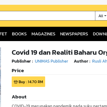
All
FET
BOOKS
MAGAZINES
NEWSPAPERS
DOWN
Covid 19 dan Realiti Baharu O
Publisher :
UNIMAS Publisher
Author :
Rusli 
Price
Buy :
14.70
RM
About
COVID-19 merupakan pandemik pada suku pertama