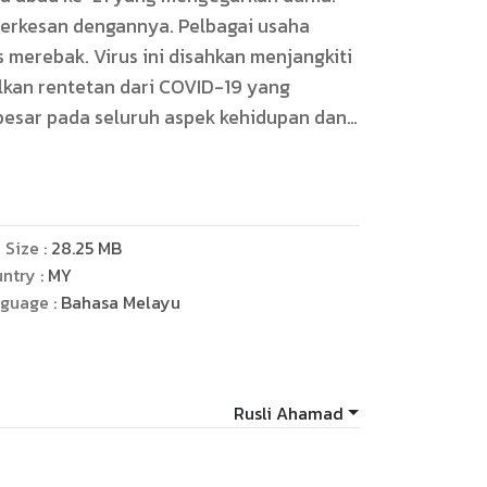
 terkesan dengannya. Pelbagai usaha
 merebak. Virus ini disahkan menjangkiti
ilkan rentetan dari COVID-19 yang
esar pada seluruh aspek kehidupan dan
 pandangan, citra serta perspektif
ing. Diharap perkongsian ini mampu
ersesuaian untuk membuat refleksi dan
ni. Virus ini menguji manusia bagi
e Size :
28.25
MB
imbul darinya secara yang berkesan dan
ntry :
MY
 persoalan berkaitan dengan tatacara,
guage :
Bahasa Melayu
 beradabtasi dengan norma baharu yang
a dan organisasi dalam bidang amalan
inda, pembelajaran dan aktiviti
Rusli Ahamad
alam buku ini. Diharap pembaca