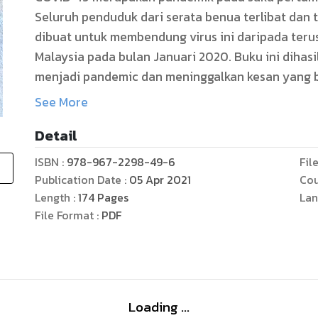
Seluruh penduduk dari serata benua terlibat dan
dibuat untuk membendung virus ini daripada terus
Malaysia pada bulan Januari 2020. Buku ini dihas
menjadi pandemic dan meninggalkan kesan yang b
tamadun manusia. Buku ini adalah himpunan sudut
See More
cendiakawan dalam bidang kepakaran masing-mas
Detail
mencetus daya fikir minda serta membuka gerak b
taakulan kepada ujian Tuhan buat semua manusia i
ISBN :
978-967-2298-49-6
Fil
mencari cara mengurus dan menangani isu yang t
Publication Date :
05 Apr 2021
Cou
terbaik. Kehadiran virus ini mengundang pelbagai
Length :
174
Pages
Lan
prosedur, gaya serta tingkah laku untuk manusia
File Format :
PDF
wujud. Implikasi virus ini kepada individu, pekerj
sumber manusia, kaunseling, psikologi, falsafah, m
kemanusiaan menjadi fokus utama perbincangan d
mendapat manfaat yang besar.
Loading ...