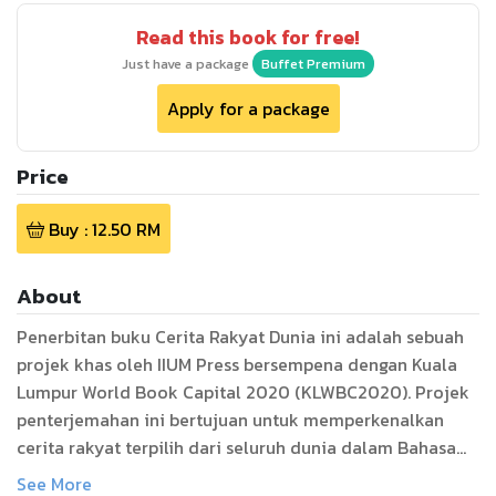
Read this book for free!
Just have a package
Buffet Premium
Apply for a package
Price
Buy :
12.50
RM
About
Penerbitan buku Cerita Rakyat Dunia ini adalah sebuah
projek khas oleh IIUM Press bersempena dengan Kuala
Lumpur World Book Capital 2020 (KLWBC2020). Projek
penterjemahan ini bertujuan untuk memperkenalkan
cerita rakyat terpilih dari seluruh dunia dalam Bahasa
Melayu.
See More