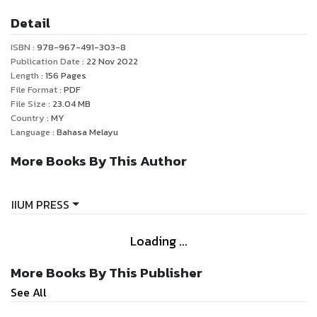
Penerbitan buku-buku ini bukan sahaja akan menjadi
Detail
bahan bacaan kepada para pembaca tentang cerita
rakyat negara-negara tersebut, namun dalam masa yang
ISBN :
978-967-491-303-8
sama ceritaa-cerita rakyat ini akan mendedahkan
Publication Date :
22 Nov 2022
pelbagai aspek tradisi, kebudayaan, kepercayaan,
Length :
156
Pages
File Format :
PDF
pemikiran pelbagai bangsa dan negara asal cerita-cerita
File Size :
23.04
MB
Country :
MY
Language :
Bahasa Melayu
More Books By This Author
IIUM PRESS
Loading ...
More Books By This Publisher
See All