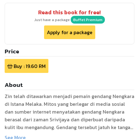
Read this book for free!
Just have a package
Buffet Premium
Apply for a package
Price
Buy :
19.60
RM
About
Zin telah ditawarkan menjadi pemain gendang Nengkara
di Istana Melaka. Mitos yang berlegar di media sosial
dan sumber internet menyatakan gendang Nengkara
berasal dari zaman Srivijaya dan diperbuat daripada
kulit ibu mengandung. Gendang tersebut jatuh ke tangan
Majapahit lalu dijadikan alat kebesaran dan kebanggaan
See More