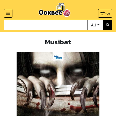
(
0
)
All
Musibat