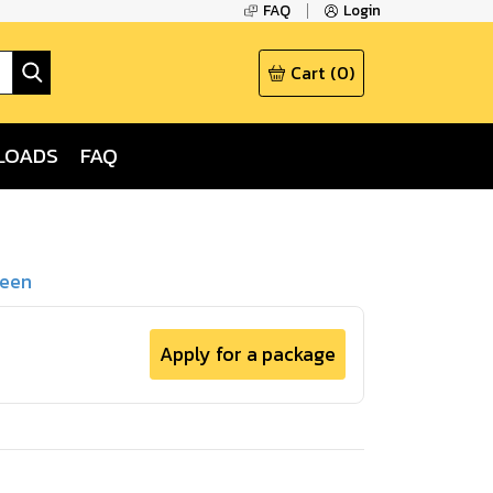
FAQ
Login
Cart
(
0
)
LOADS
FAQ
deen
Apply for a package