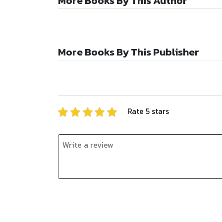
More Books By This Author
More Books By This Publisher
Rate
5
stars