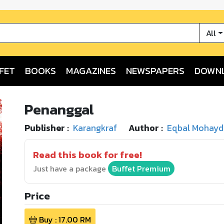
All
FET
BOOKS
MAGAZINES
NEWSPAPERS
DOWN
Penanggal
Publisher :
Karangkraf
Author :
Eqbal Mohay
Read this book for free!
Just have a package
Buffet Premium
Price
Buy :
17.00
RM