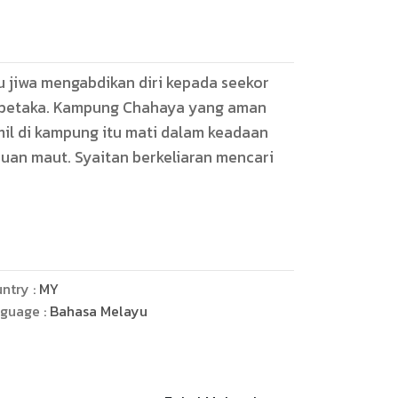
u jiwa mengabdikan diri kepada seekor
r petaka. Kampung Chahaya yang aman
mil di kampung itu mati dalam keadaan
uan maut. Syaitan berkeliaran mencari
i kejadian menakutkan lagi
nyawa. Dalam masa yang sama, negara
ta hamil. Setiap mangsa ditemui dengan
ntry :
MY
nspektor Shahid yang mengetuai siasatan
guage :
Bahasa Melayu
lemen paranormal dan misteri melatari
 dibunuh oleh penanggal!