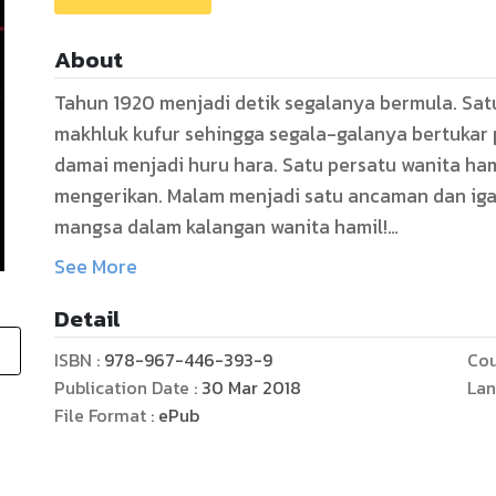
About
Tahun 1920 menjadi detik segalanya bermula. Sat
makhluk kufur sehingga segala-galanya bertuka
damai menjadi huru hara. Satu persatu wanita ha
mengerikan. Malam menjadi satu ancaman dan iga
mangsa dalam kalangan wanita hamil!
See More
Tahun 2017, keluarga Ilyas dihambat kejadian dem
Detail
menggerunkan sehingga hampir-hampir meragut 
digemparkan dengan kematian demi kematian wani
ISBN :
978-967-446-393-9
Cou
darah disedut sehingga kering dan uri dimakan. I
Publication Date :
30 Mar 2018
Lan
menemui jalan buntu dalam menyelesaikan kes. E
File Format :
ePub
setiap kes yang berlaku. Setiap mangsa dikatakan