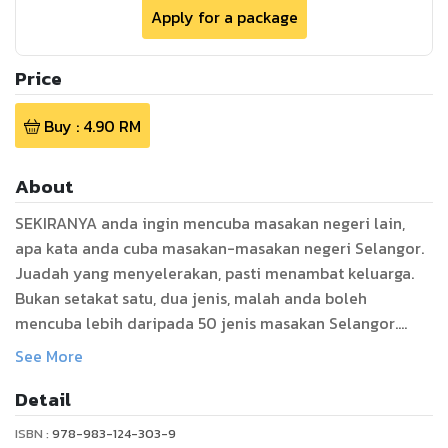
Apply for a package
Price
Buy :
4.90
RM
About
SEKIRANYA anda ingin mencuba masakan negeri lain,
apa kata anda cuba masakan-masakan negeri Selangor.
Juadah yang menyelerakan, pasti menambat keluarga.
Bukan setakat satu, dua jenis, malah anda boleh
mencuba lebih daripada 50 jenis masakan Selangor.
See More
Buku ini mengandungi 60 jenis resipi seperti nasi, lauk-
Detail
pauk dan kuih-muih yang popular di Selangor. Oleh
kerana sebahagian besar masyarakat di sini
ISBN :
978-983-124-303-9