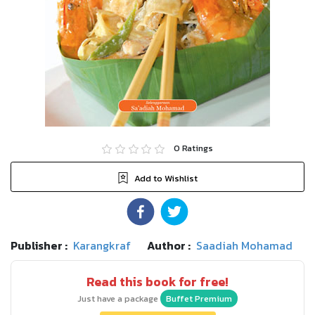
0
Ratings
Add to Wishlist
Publisher :
Karangkraf
Author :
Saadiah Mohamad
Read this book for free!
Just have a package
Buffet Premium