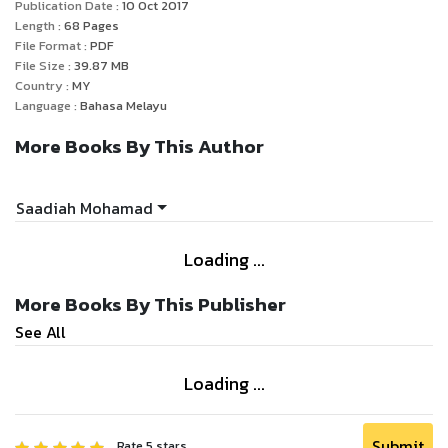
berketurunan Jawa, maka makanan mereka banyak
Publication Date :
10 Oct 2017
menggunakan tempe, ikan air tawar, ulam-ulaman dan
Length :
68
Pages
File Format :
PDF
sayuran kampung. Lebih unik lagi, ada juga masakan
File Size :
39.87
MB
yang menggunakan kulit tengau atau lelulang. Setiap
Country :
MY
masakan ditambah dengan ramuan-ramuan lain seperti
Language :
Bahasa Melayu
tempoyak, daun cekur, bunga kantan, daun kunyit dan
More Books By This Author
serai. Ini menjadikan masakan ini lebih enak dan
berperisa. Setiap hidangan 'dipersembahkan' dengan
gambar-gambar yang menarik.
Saadiah Mohamad
Loading ...
More Books By This Publisher
See All
Loading ...
Submit
Rate
5
stars