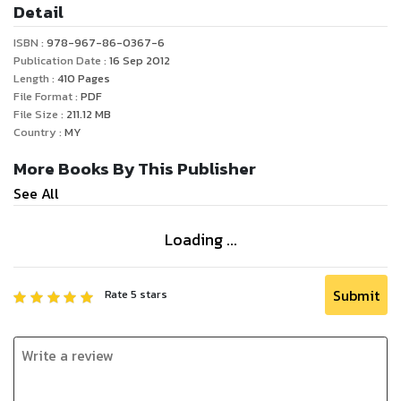
Detail
ISBN :
978-967-86-0367-6
Publication Date :
16 Sep 2012
Length :
410
Pages
File Format :
PDF
File Size :
211.12
MB
Country :
MY
More Books By This Publisher
See All
Loading ...
Submit
Rate
5
stars