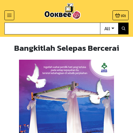
(
0
)
All
Bangkitlah Selepas Bercerai