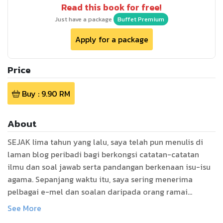
Read this book for free!
Just have a package
Buffet Premium
Apply for a package
Price
Buy :
9.90
RM
About
SEJAK lima tahun yang lalu, saya telah pun menulis di
laman blog peribadi bagi berkongsi catatan-catatan
ilmu dan soal jawab serta pandangan berkenaan isu-isu
agama. Sepanjang waktu itu, saya sering menerima
pelbagai e-mel dan soalan daripada orang ramai
berkaitan masalah agama.
See More