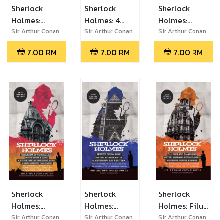
Sherlock
Sherlock
Sherlock
Holmes:
Holmes: 4
Holmes:
Penyiasatan
Pemburu
Skandal di
Sir Arthur Conan
Sir Arthur Conan
Sir Arthur Conan
Doyle
Doyle
Doyle
Benang
Harta - Edisi
Bohemia, Liga
7.00
RM
7.00
RM
7.00
RM
Berdarah -
Bahasa
Kepala Merah
Edisi Bahasa
Melayu
& Misteri
Melayu
Identiti -
Edisi Bahasa
Melayu
Sherlock
Sherlock
Sherlock
Holmes:
Holmes:
Holmes: Pilu
Pembunuhan
Misteri
Seorang
Sir Arthur Conan
Sir Arthur Conan
Sir Arthur Conan