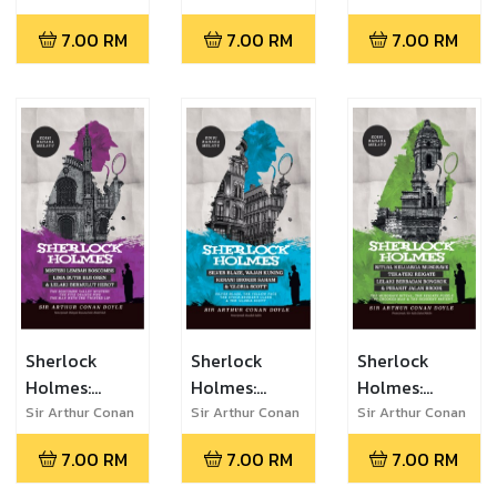
Doyle
Doyle
Doyle
di Wisteria
Delima Biru,
Bangsawan,
7.00
RM
7.00
RM
7.00
RM
Lodge, Misteri
Misteri Pita
Misteri
Kotak
Berbintik &
Mahkota
Kadbod,
Misteri Ibu
Permata Beril
Misteri
Jari Jurutera
& Misteri di
Kumpulan
- Edisi
Copper
Lingkaran
Bahasa
Beeches -
Merah & Kisah
Melayu
Edisi Bahasa
Detektif yang
Melayu
Naza
Sherlock
Sherlock
Sherlock
Holmes:
Holmes:
Holmes:
Misteri
Silver Blaze,
Ritual
Sir Arthur Conan
Sir Arthur Conan
Sir Arthur Conan
Doyle
Doyle
Doyle
Lembah
Wajah Kuning,
Keluarga
7.00
RM
7.00
RM
7.00
RM
Boscombe,
Kerani Broker
Musgrave,
Lima Butir
Saham &
Teka-Teki