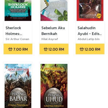
Keema
Three
Terakhir: T
Sherlock
Sebelum Aku
Salahudin
Holmes:
Bernikah
Ayubi - Edisi
Misteri
Jimat
Sir Arthur Conan
Hilal Asyraf
Abdul Latip bin
Doyle
Talib
Kehilangan
7.00
RM
12.00
RM
12.00
RM
Pemain
Ragbi,
Pembunuhan
di Abbey
Grange &
Misteri
Tompokan
Kedua - Edisi
Bahasa
Melayu