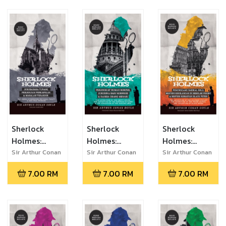
Biji Oren &
'Gloria Scott'
Reigate,
Lelaki
- Edisi
Lelaki
Bermulut
Bahasa
Berbadan
Herot - Edisi
Melayu
Bongkok &
Bahasa
Pesakit Jalan
Melayu
Brook- Edisi
Bahasa
Melayu
Sherlock
Sherlock
Sherlock
Holmes:
Holmes:
Holmes:
Jurubahasa
Perangkap
Penunggang
Sir Arthur Conan
Sir Arthur Conan
Sir Arthur Conan
Doyle
Doyle
Doyle
Yunani,
Rumah
Basikal Solo,
7.00
RM
7.00
RM
7.00
RM
Perjanjian
Kosong,
Misteri
Perkapalan &
Jurubina dari
Kehilangan di
Masalah
Norwood &
Sekolah
Terakhir -
Rahsia Orang
Priory &
Edisi Bahasa
Menari - Edisi
Misteri