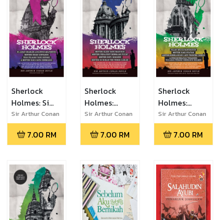
Melayu
Bahasa
Kematian
Melayu
Black Peter
Sherlock
Sherlock
Sherlock
Holmes: Si
Holmes:
Holmes:
Jahat Charles
Misteri Klien
Pelan Bruce-
Sir Arthur Conan
Sir Arthur Conan
Sir Arthur Conan
Doyle
Doyle
Doyle
Augustus
yang Masyhur,
Partington,
7.00
RM
7.00
RM
7.00
RM
Milverton,
Misteri
Misteri Kaki
Misteri Enam
Perajurit
Syaitan,
Napoleon,
Berwajah
Misteri
Tiga Pelajar
Pucat, Misteri
Kehilangan
yang Disyaki
Batu Mazarin
Lady Frances
& Misteri
& Misteri di
Carfax &
Kaca Mata
Rumah The
Penghormatan