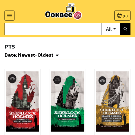
(
0
)
All
PTS
Date: Newest-Oldest